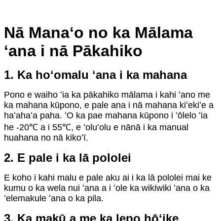
Nā Manaʻo no ka Mālama
ʻana i nā Pākahiko
1. Ka hoʻomalu ʻana i ka mahana
Pono e waiho ʻia ka pākahiko mālama i kahi ʻano me
ka mahana kūpono, e pale ana i nā mahana kiʻekiʻe a
haʻahaʻa paha. ʻO ka pae mahana kūpono i ʻōlelo ʻia
he -20℃ a i 55℃, e ʻoluʻolu e nānā i ka manual
huahana no nā kikoʻī.
2. E pale i ka lā pololei
E koho i kahi malu e pale aku ai i ka lā pololei mai ke
kumu o ka wela nui ʻana a i ʻole ka wikiwiki ʻana o ka
ʻelemakule ʻana o ka pila.
3. Ka makū a me ka lepo
hōʻike