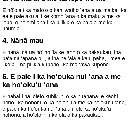
E hōʻoia i ka maloʻo o kahi waiho ʻana a ua maikaʻi ka
ea e pale aku ai i ke komo ʻana o ka makū a me ka
lepo, e hōʻemi ana i ka pilikia o ka pala a me ka
haumia.
4. Nānā mau
E nānā inā ua hōʻino ʻia ke ʻano o ka pākaukau, inā
paʻa nā ʻāpana pili, a inā he ʻala a kani paha, i mea e
ʻike ai i nā pilikia kūpono i ka manawa kūpono.
5. E pale i ka hoʻouka nui ʻana a me
ka hoʻokuʻu ʻana
E hahai i nā ʻōlelo kuhikuhi o ka huahana, e kāohi
pono i ka hohonu o ka hoʻopiʻi a me ka hoʻokuʻu ʻana,
e pale i ka hoʻouka nui ʻana a i ʻole ka hoʻokuʻu
hohonu, a hoʻolōʻihi i ke ola o ka pākaukau.