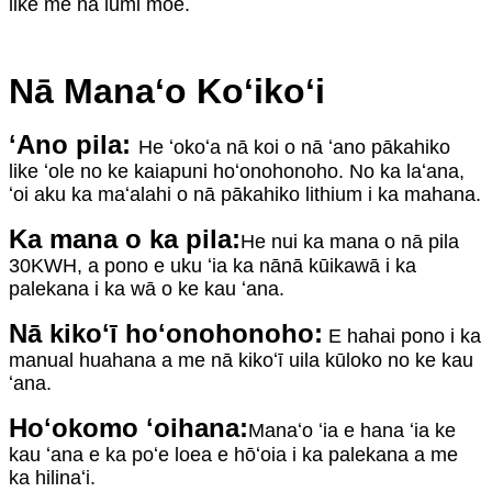
like me nā lumi moe.
Nā Manaʻo Koʻikoʻi
ʻAno pila:
He ʻokoʻa nā koi o nā ʻano pākahiko
like ʻole no ke kaiapuni hoʻonohonoho. No ka laʻana,
ʻoi aku ka maʻalahi o nā pākahiko lithium i ka mahana.
Ka mana o ka pila:
He nui ka mana o nā pila
30KWH, a pono e uku ʻia ka nānā kūikawā i ka
palekana i ka wā o ke kau ʻana.
Nā kikoʻī hoʻonohonoho:
E hahai pono i ka
manual huahana a me nā kikoʻī uila kūloko no ke kau
ʻana.
Hoʻokomo ʻoihana:
Manaʻo ʻia e hana ʻia ke
kau ʻana e ka poʻe loea e hōʻoia i ka palekana a me
ka hilinaʻi.