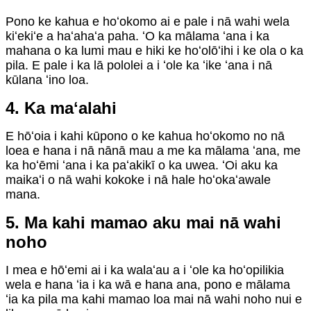
Pono ke kahua e hoʻokomo ai e pale i nā wahi wela
kiʻekiʻe a haʻahaʻa paha. ʻO ka mālama ʻana i ka
mahana o ka lumi mau e hiki ke hoʻolōʻihi i ke ola o ka
pila. E pale i ka lā pololei a i ʻole ka ʻike ʻana i nā
kūlana ʻino loa.
4. Ka maʻalahi
E hōʻoia i kahi kūpono o ke kahua hoʻokomo no nā
loea e hana i nā nānā mau a me ka mālama ʻana, me
ka hoʻēmi ʻana i ka paʻakikī o ka uwea. ʻOi aku ka
maikaʻi o nā wahi kokoke i nā hale hoʻokaʻawale
mana.
5. Ma kahi mamao aku mai nā wahi
noho
I mea e hōʻemi ai i ka walaʻau a i ʻole ka hoʻopilikia
wela e hana ʻia i ka wā e hana ana, pono e mālama
ʻia ka pila ma kahi mamao loa mai nā wahi noho nui e