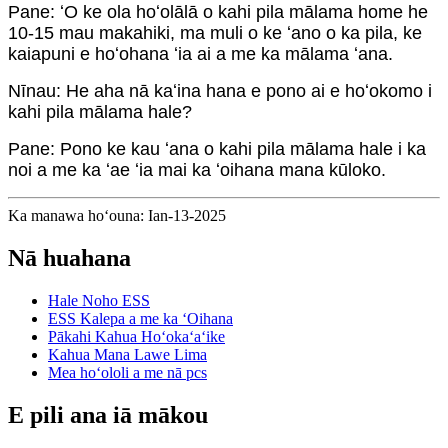
Pane: ʻO ke ola hoʻolālā o kahi pila mālama home he
10-15 mau makahiki, ma muli o ke ʻano o ka pila, ke
kaiapuni e hoʻohana ʻia ai a me ka mālama ʻana.
Nīnau: He aha nā kaʻina hana e pono ai e hoʻokomo i
kahi pila mālama hale?
Pane: Pono ke kau ʻana o kahi pila mālama hale i ka
noi a me ka ʻae ʻia mai ka ʻoihana mana kūloko.
Ka manawa hoʻouna: Ian-13-2025
Nā huahana
Hale Noho ESS
ESS Kalepa a me ka ʻOihana
Pākahi Kahua Hoʻokaʻaʻike
Kahua Mana Lawe Lima
Mea hoʻololi a me nā pcs
E pili ana iā mākou