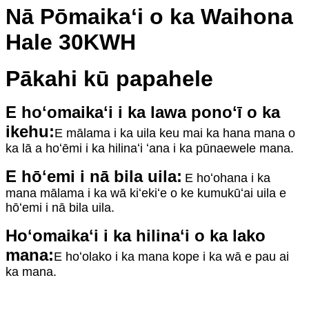
Nā Pōmaikaʻi o ka Waihona
Hale 30KWH
Pākahi kū papahele
E hoʻomaikaʻi i ka lawa ponoʻī o ka
ikehu:
E mālama i ka uila keu mai ka hana mana o
ka lā a hoʻēmi i ka hilinaʻi ʻana i ka pūnaewele mana.
E hōʻemi i nā bila uila:
E hoʻohana i ka
mana mālama i ka wā kiʻekiʻe o ke kumukūʻai uila e
hōʻemi i nā bila uila.
Hoʻomaikaʻi i ka hilinaʻi o ka lako
mana:
E hoʻolako i ka mana kope i ka wā e pau ai
ka mana.