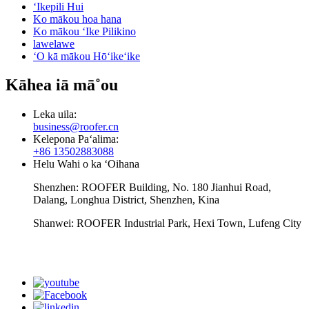
ʻIkepili Hui
Ko mākou hoa hana
Ko mākou ʻIke Pilikino
lawelawe
ʻO kā mākou Hōʻikeʻike
Kāhea iā mā˚ou
Leka uila:
business@roofer.cn
Kelepona Paʻalima:
+86 13502883088
Helu Wahi o ka ʻOihana
Shenzhen: ROOFER Building, No. 180 Jianhui Road,
Dalang, Longhua District, Shenzhen, Kina
Shanwei: ROOFER Industrial Park, Hexi Town, Lufeng City
whatsapp