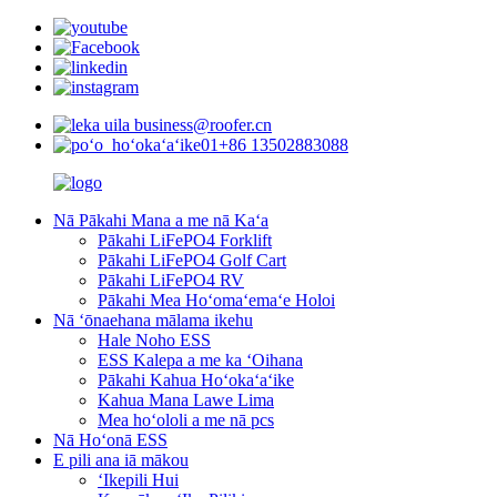
business@roofer.cn
+86 13502883088
Nā Pākahi Mana a me nā Kaʻa
Pākahi LiFePO4 Forklift
Pākahi LiFePO4 Golf Cart
Pākahi LiFePO4 RV
Pākahi Mea Hoʻomaʻemaʻe Holoi
Nā ʻōnaehana mālama ikehu
Hale Noho ESS
ESS Kalepa a me ka ʻOihana
Pākahi Kahua Hoʻokaʻaʻike
Kahua Mana Lawe Lima
Mea hoʻololi a me nā pcs
Nā Hoʻonā ESS
E pili ana iā mākou
ʻIkepili Hui