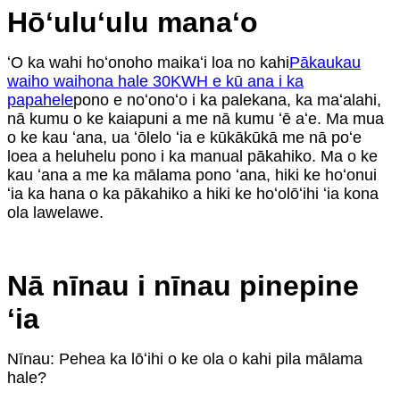
Hōʻuluʻulu manaʻo
ʻO ka wahi hoʻonoho maikaʻi loa no kahi
Pākaukau
waiho waihona hale 30KWH e kū ana i ka
papahele
pono e noʻonoʻo i ka palekana, ka maʻalahi,
nā kumu o ke kaiapuni a me nā kumu ʻē aʻe. Ma mua
o ke kau ʻana, ua ʻōlelo ʻia e kūkākūkā me nā poʻe
loea a heluhelu pono i ka manual pākahiko. Ma o ke
kau ʻana a me ka mālama pono ʻana, hiki ke hoʻonui
ʻia ka hana o ka pākahiko a hiki ke hoʻolōʻihi ʻia kona
ola lawelawe.
Nā nīnau i nīnau pinepine
ʻia
Nīnau: Pehea ka lōʻihi o ke ola o kahi pila mālama
hale?