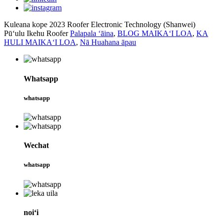
Kuleana kope 2023 Roofer Electronic Technology (Shanwei)
Pūʻulu Ikehu Roofer
Palapala ʻāina
,
BLOG MAIKAʻI LOA
,
KA
HULI MAIKAʻI LOA
,
Nā Huahana āpau
Whatsapp
whatsapp
Wechat
whatsapp
noiʻi