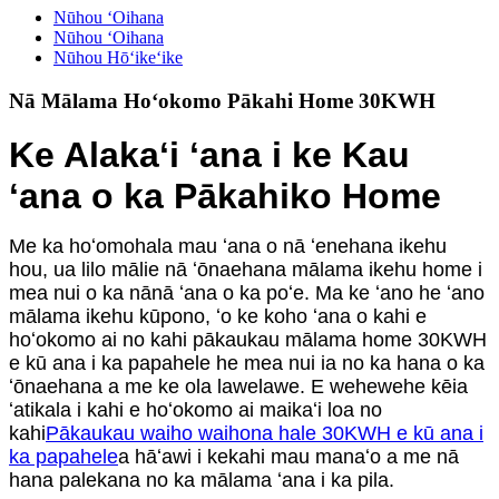
Nūhou ʻOihana
Nūhou ʻOihana
Nūhou Hōʻikeʻike
Nā Mālama Hoʻokomo Pākahi Home 30KWH
Ke Alakaʻi ʻana i ke Kau
ʻana o ka Pākahiko Home
Me ka hoʻomohala mau ʻana o nā ʻenehana ikehu
hou, ua lilo mālie nā ʻōnaehana mālama ikehu home i
mea nui o ka nānā ʻana o ka poʻe. Ma ke ʻano he ʻano
mālama ikehu kūpono, ʻo ke koho ʻana o kahi e
hoʻokomo ai no kahi pākaukau mālama home 30KWH
e kū ana i ka papahele he mea nui ia no ka hana o ka
ʻōnaehana a me ke ola lawelawe. E wehewehe kēia
ʻatikala i kahi e hoʻokomo ai maikaʻi loa no
kahi
Pākaukau waiho waihona hale 30KWH e kū ana i
ka papahele
a hāʻawi i kekahi mau manaʻo a me nā
hana palekana no ka mālama ʻana i ka pila.