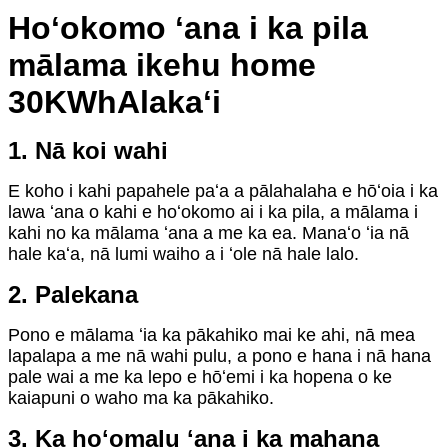
Hoʻokomo ʻana i ka pila
mālama ikehu home
30KWh
Alakaʻi
1. Nā koi wahi
E koho i kahi papahele paʻa a pālahalaha e hōʻoia i ka
lawa ʻana o kahi e hoʻokomo ai i ka pila, a mālama i
kahi no ka mālama ʻana a me ka ea. Manaʻo ʻia nā
hale kaʻa, nā lumi waiho a i ʻole nā ​​​​hale lalo.
2. Palekana
Pono e mālama ʻia ka pākahiko mai ke ahi, nā mea
lapalapa a me nā wahi pulu, a pono e hana i nā hana
pale wai a me ka lepo e hōʻemi i ka hopena o ke
kaiapuni o waho ma ka pākahiko.
3. Ka hoʻomalu ʻana i ka mahana