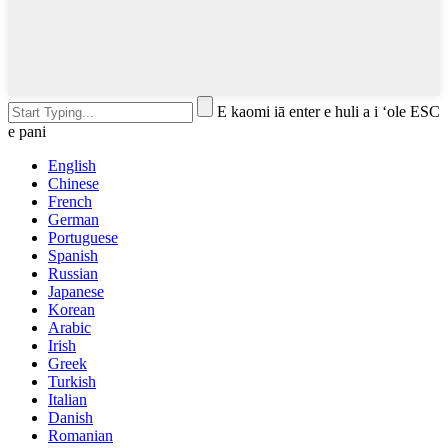
E kaomi iā enter e huli a i ʻole ESC
e pani
English
Chinese
French
German
Portuguese
Spanish
Russian
Japanese
Korean
Arabic
Irish
Greek
Turkish
Italian
Danish
Romanian