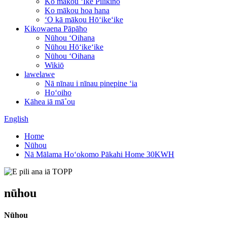
Ko mākou ʻIke Pilikino
Ko mākou hoa hana
ʻO kā mākou Hōʻikeʻike
Kikowaena Pāpāho
Nūhou ʻOihana
Nūhou Hōʻikeʻike
Nūhou ʻOihana
Wikiō
lawelawe
Nā nīnau i nīnau pinepine ʻia
Hoʻoiho
Kāhea iā mā˚ou
English
Home
Nūhou
Nā Mālama Hoʻokomo Pākahi Home 30KWH
nūhou
Nūhou